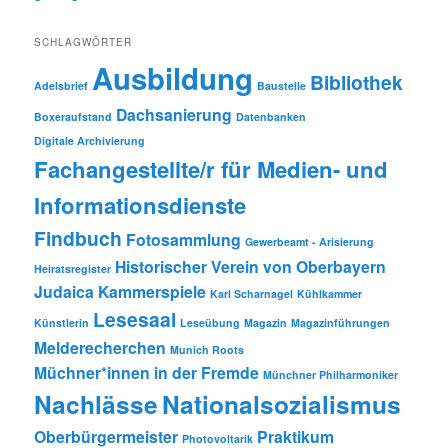
SCHLAGWÖRTER
Ausbildung
Bibliothek
Adelsbrief
Baustelle
Dachsanierung
Boxeraufstand
Datenbanken
Digitale Archivierung
Fachangestellte/r für Medien- und
Informationsdienste
Findbuch
Fotosammlung
Gewerbeamt - Arisierung
Historischer Verein von Oberbayern
Heiratsregister
Judaica
Kammerspiele
Karl Scharnagel
Kühlkammer
Lesesaal
Künstlerin
Leseübung
Magazin
Magazinführungen
Melderecherchen
Munich Roots
Müchner*innen in der Fremde
Münchner Philharmoniker
Nachlässe
Nationalsozialismus
Oberbürgermeister
Praktikum
Photovoltarik