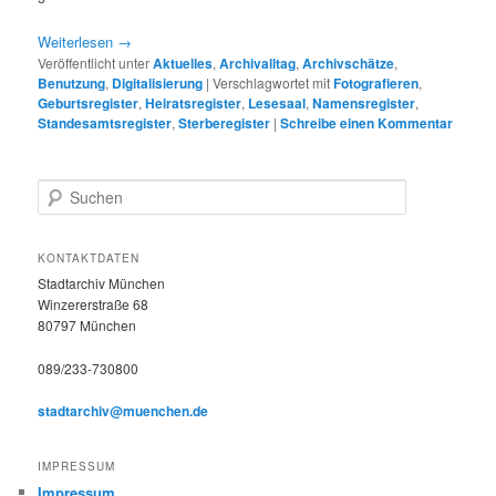
Weiterlesen
→
Veröffentlicht unter
Aktuelles
,
Archivalltag
,
Archivschätze
,
Benutzung
,
Digitalisierung
|
Verschlagwortet mit
Fotografieren
,
Geburtsregister
,
Heiratsregister
,
Lesesaal
,
Namensregister
,
Standesamtsregister
,
Sterberegister
|
Schreibe einen Kommentar
S
u
c
h
KONTAKTDATEN
e
Stadtarchiv München
n
Winzererstraße 68
80797 München
089/233-730800
stadtarchiv@muenchen.de
IMPRESSUM
Impressum