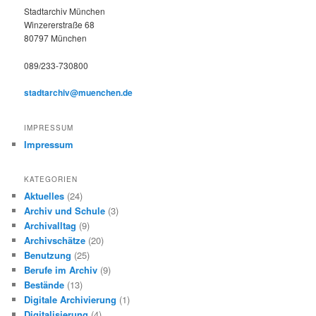
e
Stadtarchiv München
n
Winzererstraße 68
80797 München
089/233-730800
stadtarchiv@muenchen.de
IMPRESSUM
Impressum
KATEGORIEN
Aktuelles
(24)
Archiv und Schule
(3)
Archivalltag
(9)
Archivschätze
(20)
Benutzung
(25)
Berufe im Archiv
(9)
Bestände
(13)
Digitale Archivierung
(1)
Digitalisierung
(4)