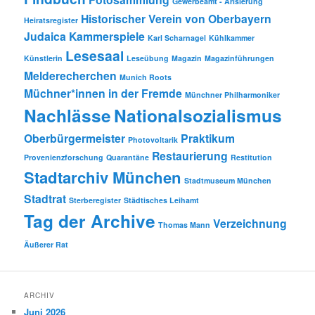
Gewerbeamt - Arisierung
Historischer Verein von Oberbayern
Heiratsregister
Judaica
Kammerspiele
Karl Scharnagel
Kühlkammer
Lesesaal
Künstlerin
Leseübung
Magazin
Magazinführungen
Melderecherchen
Munich Roots
Müchner*innen in der Fremde
Münchner Philharmoniker
Nachlässe
Nationalsozialismus
Oberbürgermeister
Praktikum
Photovoltarik
Restaurierung
Provenienzforschung
Quarantäne
Restitution
Stadtarchiv München
Stadtmuseum München
Stadtrat
Sterberegister
Städtisches Leihamt
Tag der Archive
Verzeichnung
Thomas Mann
Äußerer Rat
ARCHIV
Juni 2026