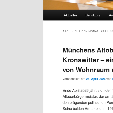
Hauptmenü
Aktuelles
Benutzung
Ar
ARCHIV FÜR DEN MONAT:
APRIL 2
Münchens Altob
Kronawitter – ei
von Wohnraum u
Veröffentlicht am
24. April 2026
von
Ende April 2026 jährt sich de
Altoberbürgermeister, der am 2
den prägenden politischen Per
Seine beiden Amtszeiten – 197