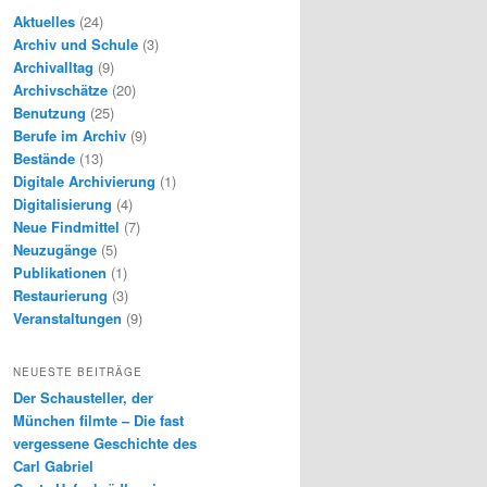
Aktuelles
(24)
Archiv und Schule
(3)
Archivalltag
(9)
Archivschätze
(20)
Benutzung
(25)
Berufe im Archiv
(9)
Bestände
(13)
Digitale Archivierung
(1)
Digitalisierung
(4)
Neue Findmittel
(7)
Neuzugänge
(5)
Publikationen
(1)
Restaurierung
(3)
Veranstaltungen
(9)
NEUESTE BEITRÄGE
Der Schausteller, der
München filmte – Die fast
vergessene Geschichte des
Carl Gabriel