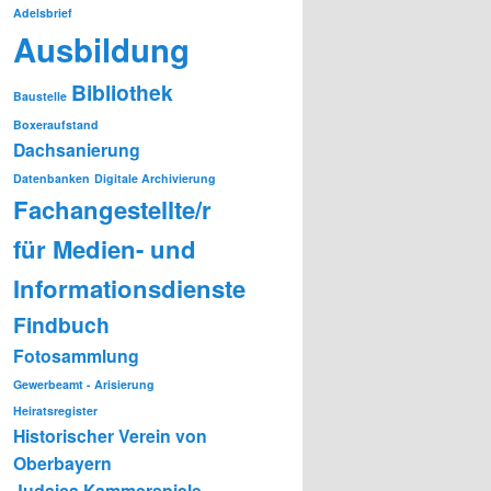
Adelsbrief
Ausbildung
Bibliothek
Baustelle
Boxeraufstand
Dachsanierung
Datenbanken
Digitale Archivierung
Fachangestellte/r
für Medien- und
Informationsdienste
Findbuch
Fotosammlung
Gewerbeamt - Arisierung
Heiratsregister
Historischer Verein von
Oberbayern
Judaica
Kammerspiele