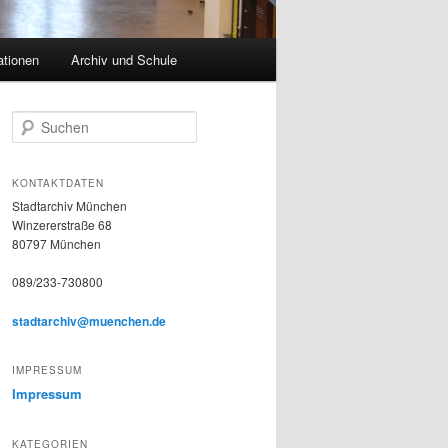
ationen
Archiv und Schule
S
u
c
h
KONTAKTDATEN
e
Stadtarchiv München
n
Winzererstraße 68
80797 München
089/233-730800
stadtarchiv@muenchen.de
IMPRESSUM
Impressum
KATEGORIEN