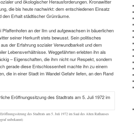
, sozialer und ökologischer Herausforderungen. Kronawitter
tung, die bis heute nachwirkt: dem entschiedenen Einsatz
 den Erhalt städtischer Grünräume.
 Pfaffenhofen an der Ilm und aufgewachsen in bäuerlichen
itter seiner Herkunft stets bewusst. Sein politisches
h aus der Erfahrung sozialer Verwundbarkeit und dem
ler Lebensverhältnisse. Weggefährten erlebten ihn als
näckig – Eigenschaften, die ihm nicht nur Respekt, sondern
och gerade diese Entschlossenheit machte ihn zu einem
n, die in einer Stadt im Wandel Gefahr liefen, an den Rand
 Eröffnungssitzung des Stadtrats am 5. Juli 1972 im Saal des Alten Rathauses
ograf unbekannt)