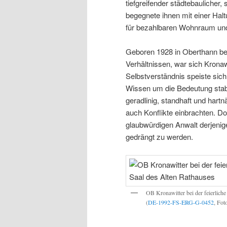
tiefgreifender städtebaulicher
begegnete ihnen mit einer Hal
für bezahlbaren Wohnraum und
Geboren 1928 in Oberthann bei
Verhältnissen, war sich Kronaw
Selbstverständnis speiste sic
Wissen um die Bedeutung stabi
geradlinig, standhaft und hart
auch Konflikte einbrachten. D
glaubwürdigen Anwalt derjenige
gedrängt zu werden.
OB Kronawitter bei der feierliche
(
DE-1992-FS-ERG-G-0452
, Fot