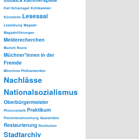
Karl Scharnagel
Kühlkammer
Lesesaal
Künstlerin
Leseübung
Magazin
Magazinführungen
Melderecherchen
Munich Roots
Müchner*innen in der
Fremde
Münchner Philharmoniker
Nachlässe
Nationalsozialismus
Oberbürgermeister
Praktikum
Photovoltarik
Provenienzforschung
Quarantäne
Restaurierung
Restitution
Stadtarchiv