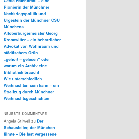
Centa Hafenbrädl – eine
Pionierin der Münchner
Nachkriegspolitik und
Urgestein der Münchner CSU
Münchens
Altoberbürgermeister Georg
Kronawitter – ein beharrlicher
Advokat von Wohnraum und
städtischem Grün
„gehört – gelesen“ oder
warum ein Archiv eine
Bibliothek braucht
Wie unterschiedlich
Weihnachten sein kann – ein
Streifzug durch Münchner
Weihnachtsgeschichten
NEUESTE KOMMENTARE
Angela Stilwell
zu
Der
Schausteller, der München
filmte – Die fast vergessene