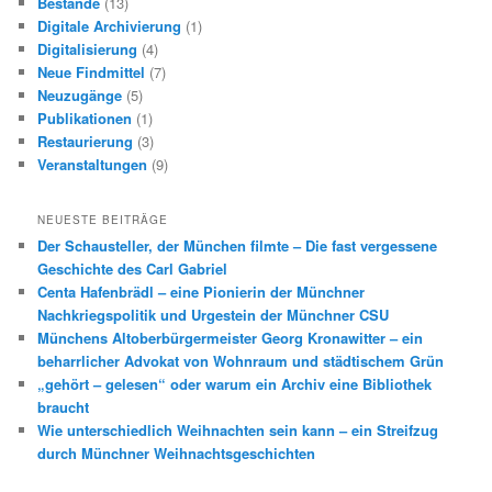
Bestände
(13)
Digitale Archivierung
(1)
Digitalisierung
(4)
Neue Findmittel
(7)
Neuzugänge
(5)
Publikationen
(1)
Restaurierung
(3)
Veranstaltungen
(9)
NEUESTE BEITRÄGE
Der Schausteller, der München filmte – Die fast vergessene
Geschichte des Carl Gabriel
Centa Hafenbrädl – eine Pionierin der Münchner
Nachkriegspolitik und Urgestein der Münchner CSU
Münchens Altoberbürgermeister Georg Kronawitter – ein
beharrlicher Advokat von Wohnraum und städtischem Grün
„gehört – gelesen“ oder warum ein Archiv eine Bibliothek
braucht
Wie unterschiedlich Weihnachten sein kann – ein Streifzug
durch Münchner Weihnachtsgeschichten