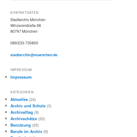
c
h
KONTAKTDATEN
e
Stadtarchiv München
n
Winzererstraße 68
80797 München
089/233-730800
stadtarchiv@muenchen.de
IMPRESSUM
Impressum
KATEGORIEN
Aktuelles
(24)
Archiv und Schule
(3)
Archivalltag
(9)
Archivschätze
(20)
Benutzung
(25)
Berufe im Archiv
(9)