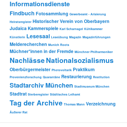
Informationsdienste
Findbuch
Fotosammlung
Gewerbeamt - Arisierung
Historischer Verein von Oberbayern
Heiratsregister
Judaica
Kammerspiele
Karl Scharnagel
Kühlkammer
Lesesaal
Künstlerin
Leseübung
Magazin
Magazinführungen
Melderecherchen
Munich Roots
Müchner*innen in der Fremde
Münchner Philharmoniker
Nachlässe
Nationalsozialismus
Oberbürgermeister
Praktikum
Photovoltarik
Restaurierung
Provenienzforschung
Quarantäne
Restitution
Stadtarchiv München
Stadtmuseum München
Stadtrat
Sterberegister
Städtisches Leihamt
Tag der Archive
Verzeichnung
Thomas Mann
Äußerer Rat