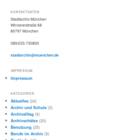
c
h
KONTAKTDATEN
e
Stadtarchiv München
n
Winzererstraße 68
80797 München
089/233-730800
stadtarchiv@muenchen.de
IMPRESSUM
Impressum
KATEGORIEN
Aktuelles
(24)
Archiv und Schule
(3)
Archivalltag
(9)
Archivschätze
(20)
Benutzung
(25)
Berufe im Archiv
(9)