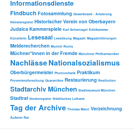
Informationsdienste
Findbuch
Fotosammlung
Gewerbeamt - Arisierung
Historischer Verein von Oberbayern
Heiratsregister
Judaica
Kammerspiele
Karl Scharnagel
Kühlkammer
Lesesaal
Künstlerin
Leseübung
Magazin
Magazinführungen
Melderecherchen
Munich Roots
Müchner*innen in der Fremde
Münchner Philharmoniker
Nachlässe
Nationalsozialismus
Oberbürgermeister
Praktikum
Photovoltarik
Restaurierung
Provenienzforschung
Quarantäne
Restitution
Stadtarchiv München
Stadtmuseum München
Stadtrat
Sterberegister
Städtisches Leihamt
Tag der Archive
Verzeichnung
Thomas Mann
Äußerer Rat