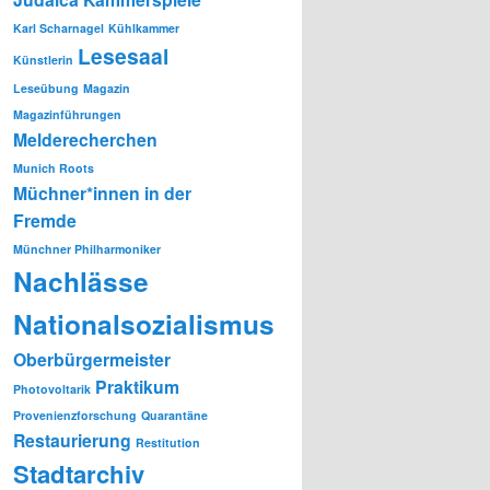
Karl Scharnagel
Kühlkammer
Lesesaal
Künstlerin
Leseübung
Magazin
Magazinführungen
Melderecherchen
Munich Roots
Müchner*innen in der
Fremde
Münchner Philharmoniker
Nachlässe
Nationalsozialismus
Oberbürgermeister
Praktikum
Photovoltarik
Provenienzforschung
Quarantäne
Restaurierung
Restitution
Stadtarchiv