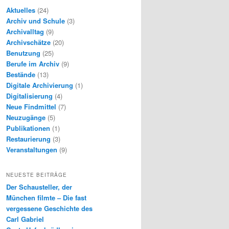
Aktuelles
(24)
Archiv und Schule
(3)
Archivalltag
(9)
Archivschätze
(20)
Benutzung
(25)
Berufe im Archiv
(9)
Bestände
(13)
Digitale Archivierung
(1)
Digitalisierung
(4)
Neue Findmittel
(7)
Neuzugänge
(5)
Publikationen
(1)
Restaurierung
(3)
Veranstaltungen
(9)
NEUESTE BEITRÄGE
Der Schausteller, der
München filmte – Die fast
vergessene Geschichte des
Carl Gabriel