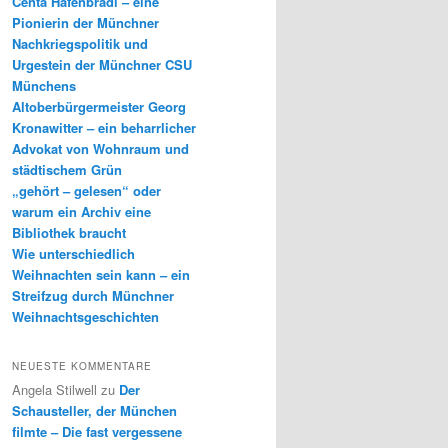
Centa Hafenbrädl – eine
Pionierin der Münchner
Nachkriegspolitik und
Urgestein der Münchner CSU
Münchens
Altoberbürgermeister Georg
Kronawitter – ein beharrlicher
Advokat von Wohnraum und
städtischem Grün
„gehört – gelesen“ oder
warum ein Archiv eine
Bibliothek braucht
Wie unterschiedlich
Weihnachten sein kann – ein
Streifzug durch Münchner
Weihnachtsgeschichten
NEUESTE KOMMENTARE
Angela Stilwell
zu
Der
Schausteller, der München
filmte – Die fast vergessene