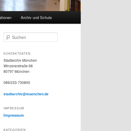
ationen
Archiv und Schule
S
u
c
h
KONTAKTDATEN
e
Stadtarchiv München
n
Winzererstraße 68
80797 München
089/233-730800
stadtarchiv@muenchen.de
IMPRESSUM
Impressum
KATEGORIEN