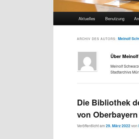
Hauptmenü
Aktuelles
Benutzung
Ar
Meinolf Sc
ARCHIV DES AUTORS:
Über Meinol
Meinolf Schwarze
Stadtarchivs Mü
Die Bibliothek d
von Oberbayern
Veröffentlicht am
29. März 2022
von