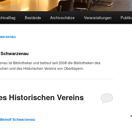
chivalltag
Bestände
Archivschätze
Veranstaltungen
Publik
hwarzenau
f Schwarzenau
nau ist Bibliothekar und betreut seit 2008 die Bibliotheken des
nchen und des Historischen Vereins von Oberbayern.
es Historischen Vereins
Meinolf Schwarzenau