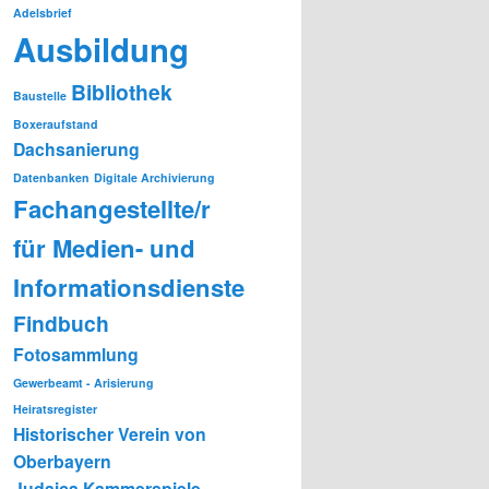
Adelsbrief
Ausbildung
Bibliothek
Baustelle
Boxeraufstand
Dachsanierung
Datenbanken
Digitale Archivierung
Fachangestellte/r
für Medien- und
Informationsdienste
Findbuch
Fotosammlung
Gewerbeamt - Arisierung
Heiratsregister
Historischer Verein von
Oberbayern
Judaica
Kammerspiele