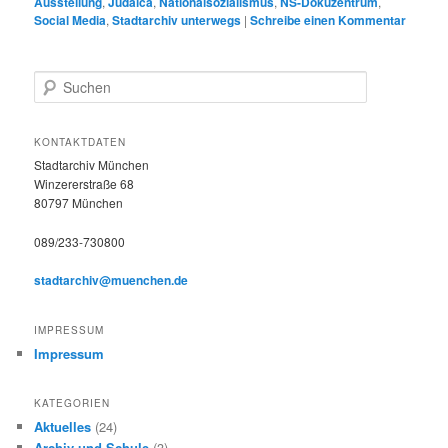
Ausstellung
,
Judaica
,
Nationalsozialismus
,
NS-Dokuzentrum
,
Social Media
,
Stadtarchiv unterwegs
|
Schreibe einen Kommentar
S
u
c
h
KONTAKTDATEN
e
Stadtarchiv München
n
Winzererstraße 68
80797 München
089/233-730800
stadtarchiv@muenchen.de
IMPRESSUM
Impressum
KATEGORIEN
Aktuelles
(24)
Archiv und Schule
(3)