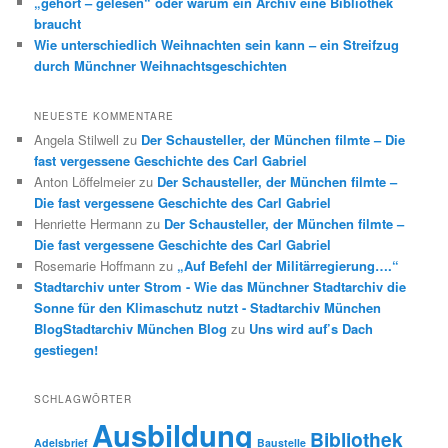
„gehört – gelesen“ oder warum ein Archiv eine Bibliothek
braucht
Wie unterschiedlich Weihnachten sein kann – ein Streifzug
durch Münchner Weihnachtsgeschichten
NEUESTE KOMMENTARE
Angela Stilwell
zu
Der Schausteller, der München filmte – Die
fast vergessene Geschichte des Carl Gabriel
Anton Löffelmeier
zu
Der Schausteller, der München filmte –
Die fast vergessene Geschichte des Carl Gabriel
Henriette Hermann
zu
Der Schausteller, der München filmte –
Die fast vergessene Geschichte des Carl Gabriel
Rosemarie Hoffmann
zu
„Auf Befehl der Militärregierung….“
Stadtarchiv unter Strom - Wie das Münchner Stadtarchiv die
Sonne für den Klimaschutz nutzt - Stadtarchiv München
BlogStadtarchiv München Blog
zu
Uns wird auf’s Dach
gestiegen!
SCHLAGWÖRTER
Ausbildung
Bibliothek
Adelsbrief
Baustelle