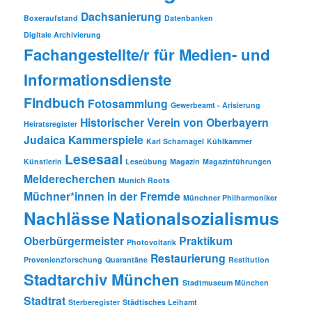
Dachsanierung
Boxeraufstand
Datenbanken
Digitale Archivierung
Fachangestellte/r für Medien- und
Informationsdienste
Findbuch
Fotosammlung
Gewerbeamt - Arisierung
Historischer Verein von Oberbayern
Heiratsregister
Judaica
Kammerspiele
Karl Scharnagel
Kühlkammer
Lesesaal
Künstlerin
Leseübung
Magazin
Magazinführungen
Melderecherchen
Munich Roots
Müchner*innen in der Fremde
Münchner Philharmoniker
Nachlässe
Nationalsozialismus
Oberbürgermeister
Praktikum
Photovoltarik
Restaurierung
Provenienzforschung
Quarantäne
Restitution
Stadtarchiv München
Stadtmuseum München
Stadtrat
Sterberegister
Städtisches Leihamt