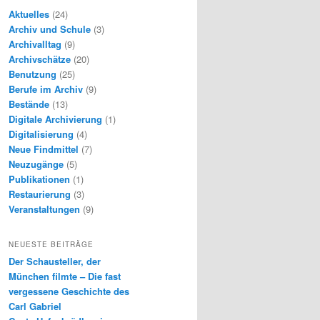
Aktuelles
(24)
Archiv und Schule
(3)
Archivalltag
(9)
Archivschätze
(20)
Benutzung
(25)
Berufe im Archiv
(9)
Bestände
(13)
Digitale Archivierung
(1)
Digitalisierung
(4)
Neue Findmittel
(7)
Neuzugänge
(5)
Publikationen
(1)
Restaurierung
(3)
Veranstaltungen
(9)
NEUESTE BEITRÄGE
Der Schausteller, der
München filmte – Die fast
vergessene Geschichte des
Carl Gabriel