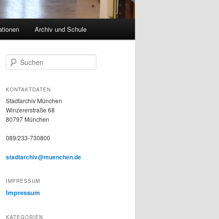
ationen
Archiv und Schule
S
u
c
h
KONTAKTDATEN
e
Stadtarchiv München
n
Winzererstraße 68
80797 München
089/233-730800
stadtarchiv@muenchen.de
IMPRESSUM
Impressum
KATEGORIEN