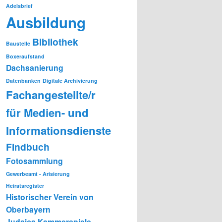
Adelsbrief
Ausbildung
Bibliothek
Baustelle
Boxeraufstand
Dachsanierung
Datenbanken
Digitale Archivierung
Fachangestellte/r
für Medien- und
Informationsdienste
Findbuch
Fotosammlung
Gewerbeamt - Arisierung
Heiratsregister
Historischer Verein von
Oberbayern
Judaica
Kammerspiele