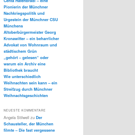
Centa Hafenbrädl – eine
Pionierin der Münchner
Nachkriegspolitik und
Urgestein der Münchner CSU
Münchens
Altoberbürgermeister Georg
Kronawitter – ein beharrlicher
Advokat von Wohnraum und
städtischem Grün
„gehört – gelesen“ oder
warum ein Archiv eine
Bibliothek braucht
Wie unterschiedlich
Weihnachten sein kann – ein
Streifzug durch Münchner
Weihnachtsgeschichten
NEUESTE KOMMENTARE
Angela Stilwell
zu
Der
Schausteller, der München
filmte – Die fast vergessene