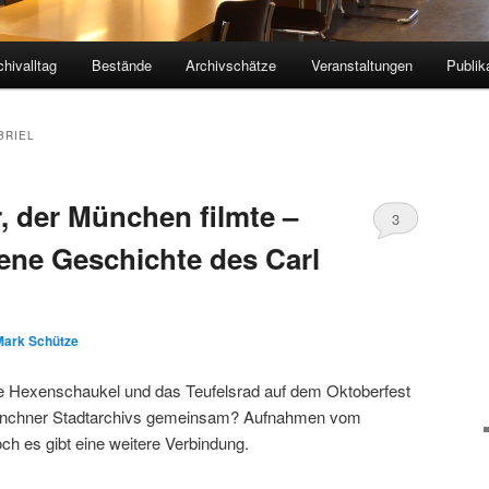
chivalltag
Bestände
Archivschätze
Veranstaltungen
Publik
BRIEL
, der München filmte –
3
sene Geschichte des Carl
Mark Schütze
 Hexenschaukel und das Teufelsrad auf dem Oktoberfest
ünchner Stadtarchivs gemeinsam? Aufnahmen vom
och es gibt eine weitere Verbindung.