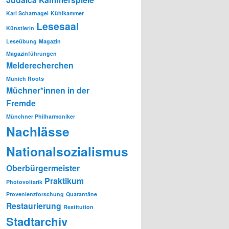
Karl Scharnagel
Kühlkammer
Lesesaal
Künstlerin
Leseübung
Magazin
Magazinführungen
Melderecherchen
Munich Roots
Müchner*innen in der
Fremde
Münchner Philharmoniker
Nachlässe
Nationalsozialismus
Oberbürgermeister
Praktikum
Photovoltarik
Provenienzforschung
Quarantäne
Restaurierung
Restitution
Stadtarchiv