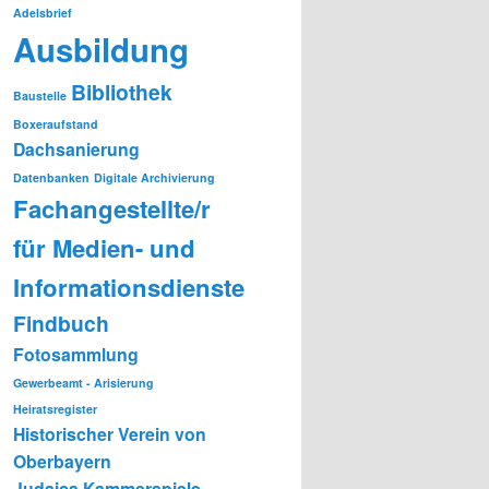
Adelsbrief
Ausbildung
Bibliothek
Baustelle
Boxeraufstand
Dachsanierung
Datenbanken
Digitale Archivierung
Fachangestellte/r
für Medien- und
Informationsdienste
Findbuch
Fotosammlung
Gewerbeamt - Arisierung
Heiratsregister
Historischer Verein von
Oberbayern
Judaica
Kammerspiele