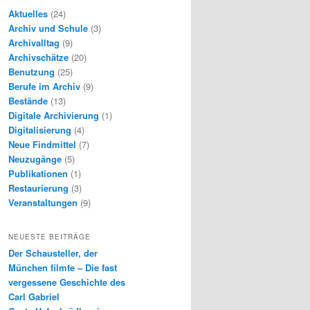
Aktuelles
(24)
Archiv und Schule
(3)
Archivalltag
(9)
Archivschätze
(20)
Benutzung
(25)
Berufe im Archiv
(9)
Bestände
(13)
Digitale Archivierung
(1)
Digitalisierung
(4)
Neue Findmittel
(7)
Neuzugänge
(5)
Publikationen
(1)
Restaurierung
(3)
Veranstaltungen
(9)
NEUESTE BEITRÄGE
Der Schausteller, der
München filmte – Die fast
vergessene Geschichte des
Carl Gabriel