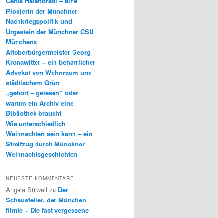
Centa Hafenbrädl – eine
Pionierin der Münchner
Nachkriegspolitik und
Urgestein der Münchner CSU
Münchens
Altoberbürgermeister Georg
Kronawitter – ein beharrlicher
Advokat von Wohnraum und
städtischem Grün
„gehört – gelesen“ oder
warum ein Archiv eine
Bibliothek braucht
Wie unterschiedlich
Weihnachten sein kann – ein
Streifzug durch Münchner
Weihnachtsgeschichten
NEUESTE KOMMENTARE
Angela Stilwell
zu
Der
Schausteller, der München
filmte – Die fast vergessene