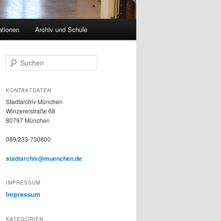
ationen
Archiv und Schule
S
u
c
h
KONTAKTDATEN
e
Stadtarchiv München
n
Winzererstraße 68
80797 München
089/233-730800
stadtarchiv@muenchen.de
IMPRESSUM
Impressum
KATEGORIEN