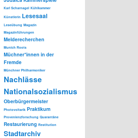
Karl Scharnagel
Kühlkammer
Lesesaal
Künstlerin
Leseübung
Magazin
Magazinführungen
Melderecherchen
Munich Roots
Müchner*innen in der
Fremde
Münchner Philharmoniker
Nachlässe
Nationalsozialismus
Oberbürgermeister
Praktikum
Photovoltarik
Provenienzforschung
Quarantäne
Restaurierung
Restitution
Stadtarchiv