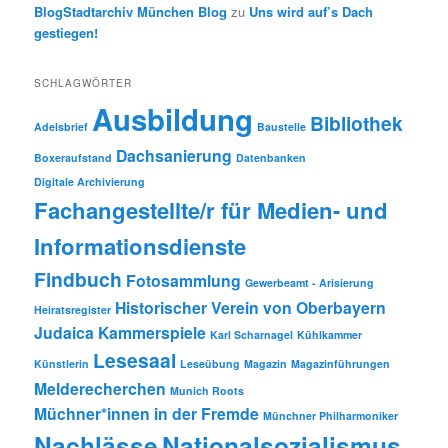
BlogStadtarchiv München Blog
zu
Uns wird auf’s Dach
gestiegen!
SCHLAGWÖRTER
Ausbildung
Bibliothek
Adelsbrief
Baustelle
Dachsanierung
Boxeraufstand
Datenbanken
Digitale Archivierung
Fachangestellte/r für Medien- und
Informationsdienste
Findbuch
Fotosammlung
Gewerbeamt - Arisierung
Historischer Verein von Oberbayern
Heiratsregister
Judaica
Kammerspiele
Karl Scharnagel
Kühlkammer
Lesesaal
Künstlerin
Leseübung
Magazin
Magazinführungen
Melderecherchen
Munich Roots
Müchner*innen in der Fremde
Münchner Philharmoniker
Nachlässe
Nationalsozialismus