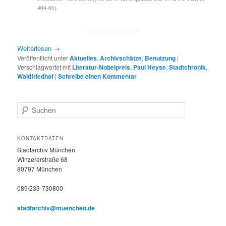
404-01)
Weiterlesen
→
Veröffentlicht unter
Aktuelles
,
Archivschätze
,
Benutzung
|
Verschlagwortet mit
Literatur-Nobelpreis
,
Paul Heyse
,
Stadtchronik
,
Waldfriedhof
|
Schreibe einen Kommentar
S
u
c
h
KONTAKTDATEN
e
Stadtarchiv München
n
Winzererstraße 68
80797 München
089/233-730800
stadtarchiv@muenchen.de