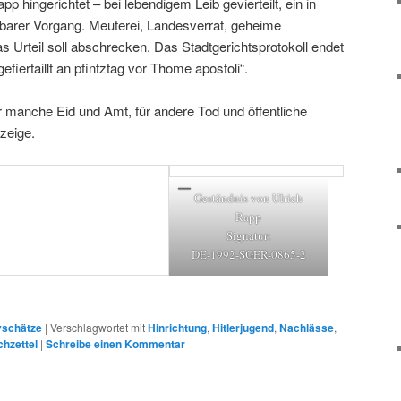
p hingerichtet – bei lebendigem Leib gevierteilt, ein in
arer Vorgang. Meuterei, Landesverrat, geheime
 Urteil soll abschrecken. Das Stadtgerichtsprotokoll endet
efiertaillt an pfintztag vor Thome apostoli“.
 manche Eid und Amt, für andere Tod und öffentliche
zeige.
Geständnis von Ulrich
Rapp
Signatur:
DE-1992-SGER-0865-2
vschätze
|
Verschlagwortet mit
Hinrichtung
,
Hitlerjugend
,
Nachlässe
,
hzettel
|
Schreibe einen Kommentar