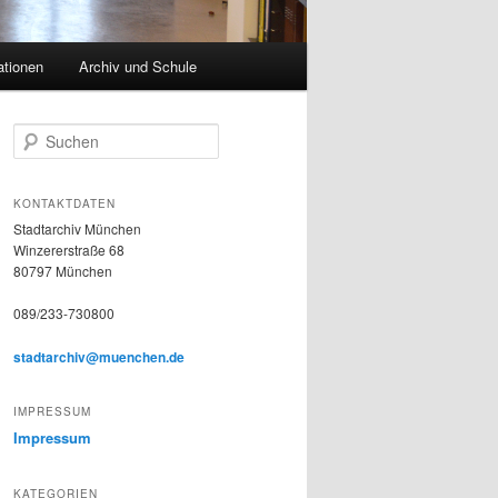
ationen
Archiv und Schule
S
u
c
h
KONTAKTDATEN
e
Stadtarchiv München
n
Winzererstraße 68
80797 München
089/233-730800
stadtarchiv@muenchen.de
IMPRESSUM
Impressum
KATEGORIEN