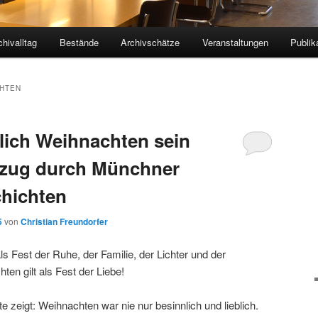
chivalltag
Bestände
Archivschätze
Veranstaltungen
Publik
HTEN
lich Weihnachten sein
ifzug durch Münchner
hichten
5
von
Christian Freundorfer
ls Fest der Ruhe, der Familie, der Lichter und der
n gilt als Fest der Liebe!
e zeigt: Weihnachten war nie nur besinnlich und lieblich.