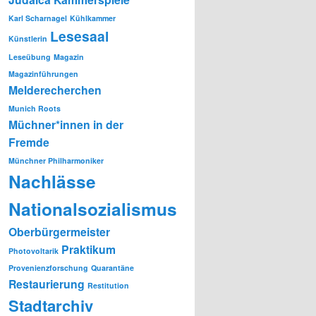
Karl Scharnagel
Kühlkammer
Lesesaal
Künstlerin
Leseübung
Magazin
Magazinführungen
Melderecherchen
Munich Roots
Müchner*innen in der
Fremde
Münchner Philharmoniker
Nachlässe
Nationalsozialismus
Oberbürgermeister
Praktikum
Photovoltarik
Provenienzforschung
Quarantäne
Restaurierung
Restitution
Stadtarchiv