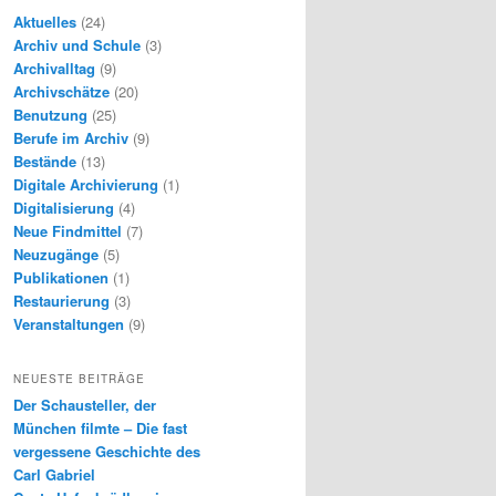
Aktuelles
(24)
Archiv und Schule
(3)
Archivalltag
(9)
Archivschätze
(20)
Benutzung
(25)
Berufe im Archiv
(9)
Bestände
(13)
Digitale Archivierung
(1)
Digitalisierung
(4)
Neue Findmittel
(7)
Neuzugänge
(5)
Publikationen
(1)
Restaurierung
(3)
Veranstaltungen
(9)
NEUESTE BEITRÄGE
Der Schausteller, der
München filmte – Die fast
vergessene Geschichte des
Carl Gabriel