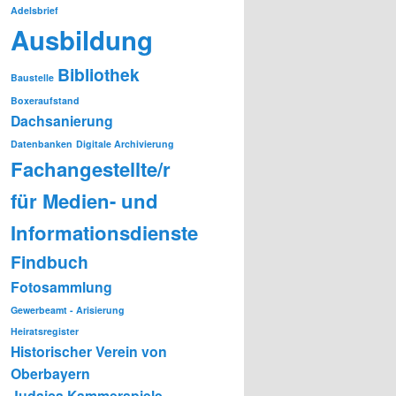
Adelsbrief
Ausbildung
Bibliothek
Baustelle
Boxeraufstand
Dachsanierung
Datenbanken
Digitale Archivierung
Fachangestellte/r
für Medien- und
Informationsdienste
Findbuch
Fotosammlung
Gewerbeamt - Arisierung
Heiratsregister
Historischer Verein von
Oberbayern
Judaica
Kammerspiele