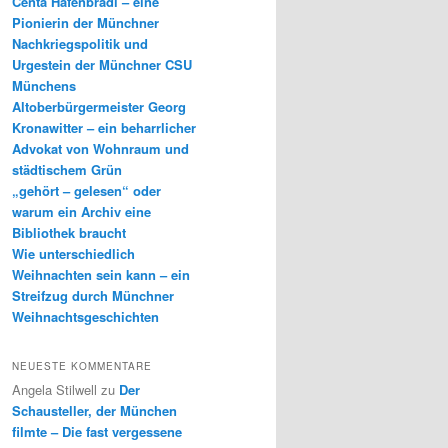
Centa Hafenbrädl – eine
Pionierin der Münchner
Nachkriegspolitik und
Urgestein der Münchner CSU
Münchens
Altoberbürgermeister Georg
Kronawitter – ein beharrlicher
Advokat von Wohnraum und
städtischem Grün
„gehört – gelesen“ oder
warum ein Archiv eine
Bibliothek braucht
Wie unterschiedlich
Weihnachten sein kann – ein
Streifzug durch Münchner
Weihnachtsgeschichten
NEUESTE KOMMENTARE
Angela Stilwell
zu
Der
Schausteller, der München
filmte – Die fast vergessene