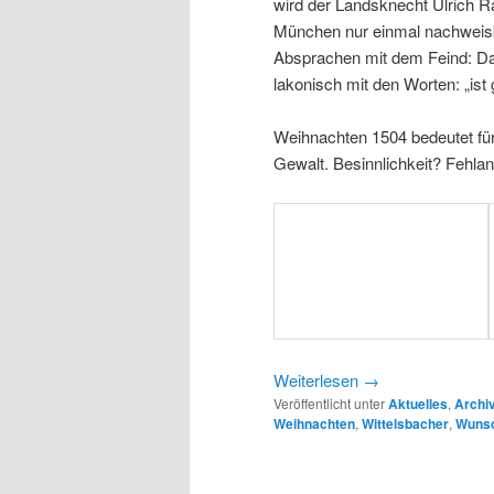
wird der Landsknecht Ulrich Rap
München nur einmal nachweisb
Absprachen mit dem Feind: Das
lakonisch mit den Worten: „ist g
Weihnachten 1504 bedeutet für
Gewalt. Besinnlichkeit? Fehlan
Weiterlesen
→
Veröffentlicht unter
Aktuelles
,
Archi
Weihnachten
,
Wittelsbacher
,
Wunsc